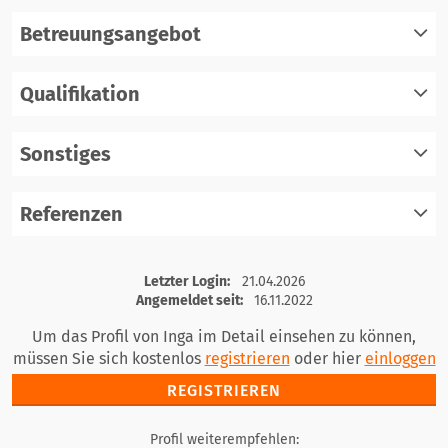
Betreuungsangebot
Qualifikation
registrieren
einloggen
Sonstiges
registrieren
einloggen
Referenzen
registrieren
einloggen
registrieren
Letzter Login:
21.04.2026
einloggen
Angemeldet seit:
16.11.2022
Um das Profil von Inga im Detail einsehen zu können,
müssen Sie sich kostenlos
registrieren
oder hier
einloggen
REGISTRIEREN
Profil weiterempfehlen: