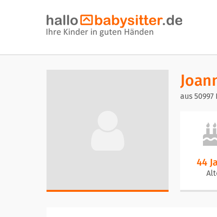
Joan
aus 50997 
44 J
Alt