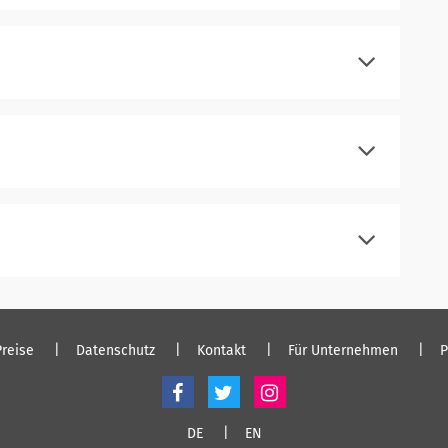
registrieren
einloggen
registrieren
einloggen
registrieren
einloggen
registrieren
einloggen
Preise
Datenschutz
Kontakt
Für Unternehmen
P
DE
EN