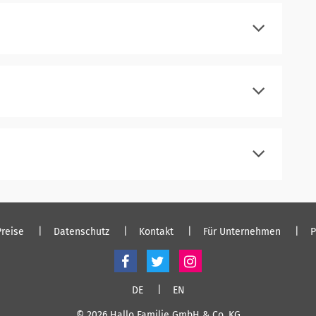
einloggen
registrieren
einloggen
registrieren
einloggen
registrieren
einloggen
Preise
Datenschutz
Kontakt
Für Unternehmen
P
DE
EN
© 2026 Hallo Familie GmbH & Co. KG