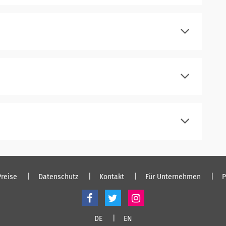
registrieren
einloggen
registrieren
einloggen
registrieren
einloggen
registrieren
einloggen
Preise
Datenschutz
Kontakt
Für Unternehmen
P
DE
EN