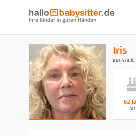
Iris
aus 47805 
62 J
Alt