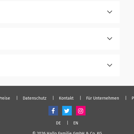
einloggen
registrieren
einloggen
registrieren
einloggen
registrieren
einloggen
Preise
Datenschutz
Kontakt
Für Unternehmen
P
DE
EN
© 2026 Hallo Familie GmbH & Co. KG