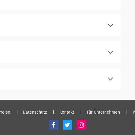
registrieren
einloggen
registrieren
einloggen
registrieren
einloggen
registrieren
einloggen
Preise
Datenschutz
Kontakt
Für Unternehmen
P