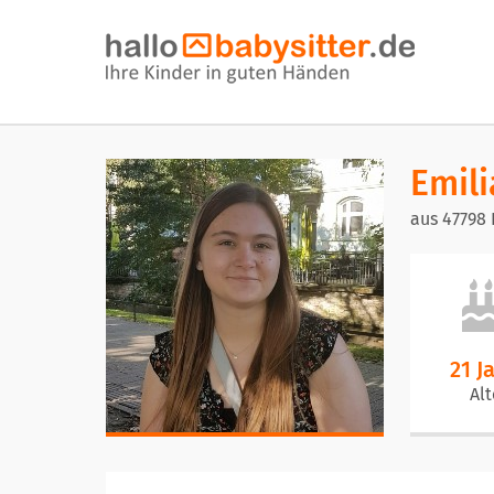
Emili
aus 47798 
21 J
Alt