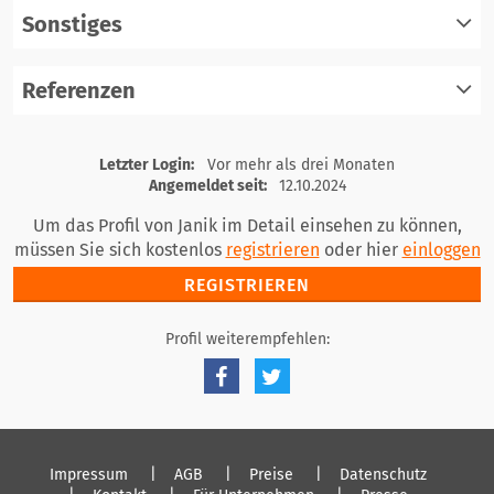
Sonstiges
registrieren
einloggen
Referenzen
registrieren
einloggen
registrieren
Letzter Login:
Vor mehr als drei Monaten
einloggen
Angemeldet seit:
12.10.2024
Um das Profil von Janik im Detail einsehen zu können,
müssen Sie sich kostenlos
registrieren
oder hier
einloggen
REGISTRIEREN
Profil weiterempfehlen:
Impressum
AGB
Preise
Datenschutz