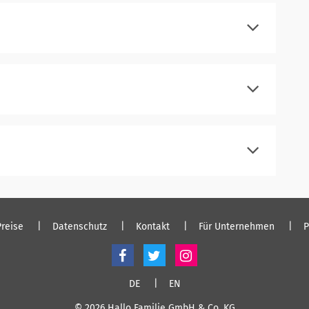
einloggen
registrieren
einloggen
registrieren
einloggen
registrieren
einloggen
Preise
Datenschutz
Kontakt
Für Unternehmen
P
DE
EN
© 2026 Hallo Familie GmbH & Co. KG