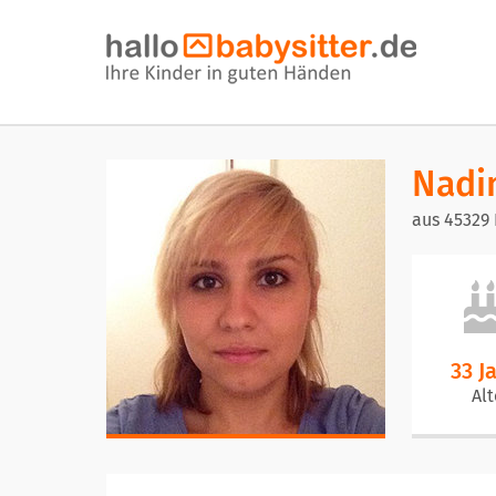
Nadi
aus 45329
33 J
Alt