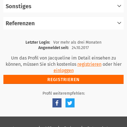
Sonstiges
registrieren
einloggen
Referenzen
registrieren
einloggen
registrieren
Letzter Login:
Vor mehr als drei Monaten
einloggen
Angemeldet seit:
24.10.2017
Um das Profil von Jacqueline im Detail einsehen zu
können, müssen Sie sich kostenlos
registrieren
oder hier
einloggen
REGISTRIEREN
Profil weiterempfehlen: