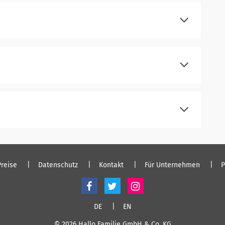
einloggen
registrieren
einloggen
registrieren
einloggen
registrieren
einloggen
Preise
Datenschutz
Kontakt
Für Unternehmen
P
DE
EN
© 2026 Hallo Familie GmbH & Co. KG