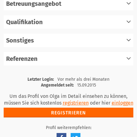
Betreuungsangebot
Qualifikation
registrieren
einloggen
Sonstiges
registrieren
einloggen
Referenzen
registrieren
einloggen
registrieren
Letzter Login:
Vor mehr als drei Monaten
einloggen
Angemeldet seit:
15.09.2015
Um das Profil von Olga im Detail einsehen zu können,
müssen Sie sich kostenlos
registrieren
oder hier
einloggen
REGISTRIEREN
Profil weiterempfehlen: