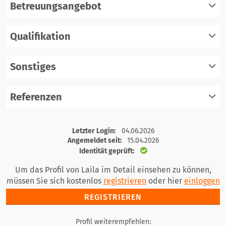
Betreuungsangebot
Qualifikation
registrieren
einloggen
Sonstiges
registrieren
einloggen
Referenzen
registrieren
einloggen
registrieren
Letzter Login:
04.06.2026
einloggen
Angemeldet seit:
15.04.2026
Identität geprüft:
Um das Profil von Laila im Detail einsehen zu können,
müssen Sie sich kostenlos
registrieren
oder hier
einloggen
REGISTRIEREN
Profil weiterempfehlen: