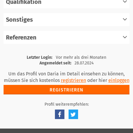
Qualifikation
registrieren
einloggen
Sonstiges
registrieren
einloggen
Referenzen
registrieren
einloggen
registrieren
Letzter Login:
Vor mehr als drei Monaten
einloggen
Angemeldet seit:
28.07.2024
Um das Profil von Daria im Detail einsehen zu können,
müssen Sie sich kostenlos
registrieren
oder hier
einloggen
REGISTRIEREN
Profil weiterempfehlen: