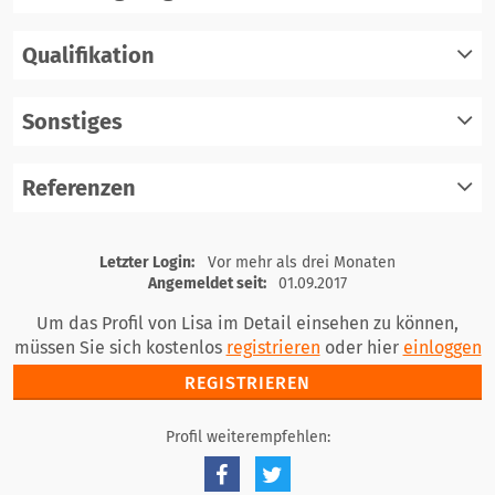
Qualifikation
registrieren
einloggen
Sonstiges
registrieren
einloggen
Referenzen
registrieren
einloggen
registrieren
Letzter Login:
Vor mehr als drei Monaten
einloggen
Angemeldet seit:
01.09.2017
Um das Profil von Lisa im Detail einsehen zu können,
müssen Sie sich kostenlos
registrieren
oder hier
einloggen
REGISTRIEREN
Profil weiterempfehlen: