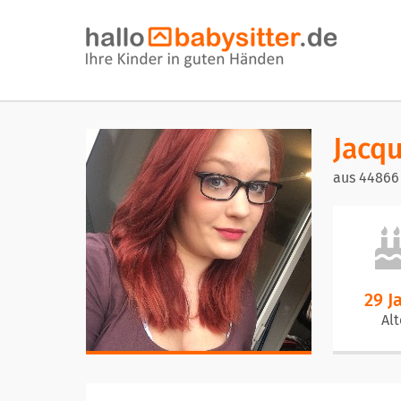
Jacqu
aus 4486
29 J
Alt