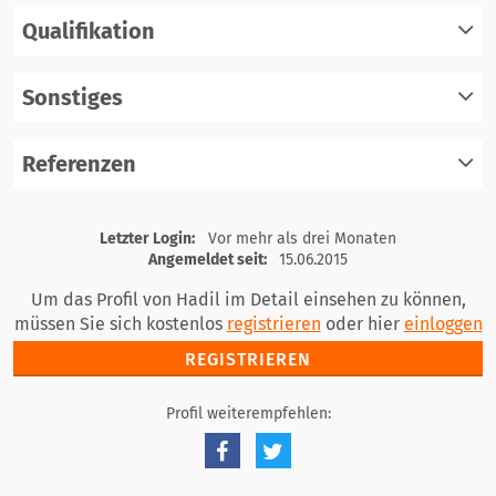
Qualifikation
registrieren
einloggen
Sonstiges
registrieren
einloggen
Referenzen
registrieren
einloggen
registrieren
Letzter Login:
Vor mehr als drei Monaten
einloggen
Angemeldet seit:
15.06.2015
Um das Profil von Hadil im Detail einsehen zu können,
müssen Sie sich kostenlos
registrieren
oder hier
einloggen
REGISTRIEREN
Profil weiterempfehlen: