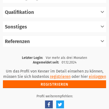
Qualifikation
registrieren
einloggen
Sonstiges
registrieren
einloggen
Referenzen
registrieren
einloggen
registrieren
Letzter Login:
Vor mehr als drei Monaten
einloggen
Angemeldet seit:
01.12.2024
Um das Profil von Kevser im Detail einsehen zu können,
müssen Sie sich kostenlos
registrieren
oder hier
einloggen
REGISTRIEREN
Profil weiterempfehlen: