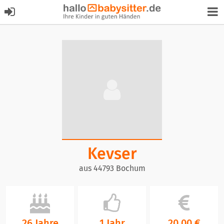
Kevser
aus 44793 Bochum
26 Jahre
1 Jahr
20,00 €