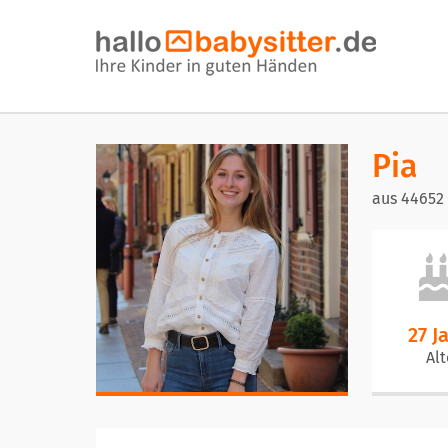
Pia
aus 44652
27 J
Alt