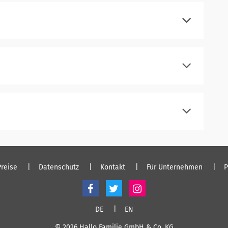
einloggen
registrieren
einloggen
registrieren
einloggen
registrieren
einloggen
Preise
Datenschutz
Kontakt
Für Unternehmen
P
DE
EN
© 2026 Hallo Familie GmbH & Co. KG