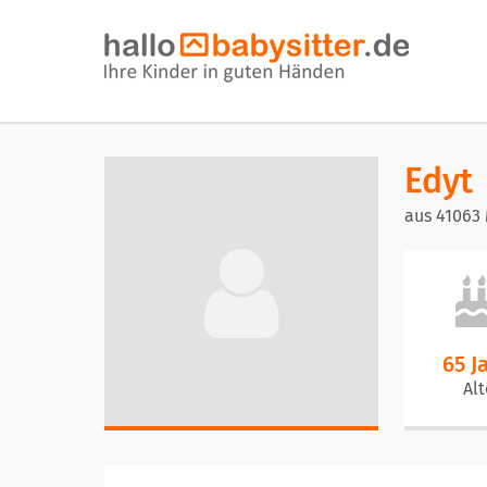
Edyt
aus 41063
65 J
Alt