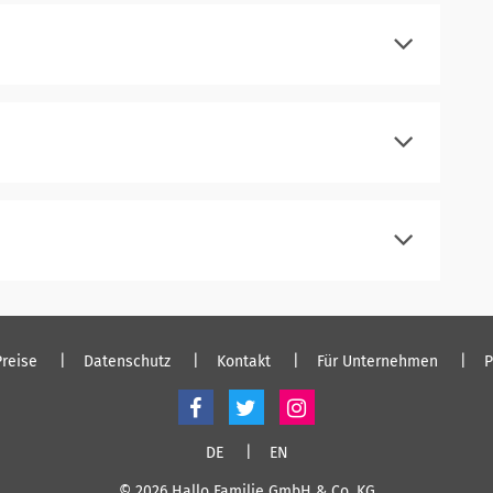
einloggen
registrieren
einloggen
registrieren
einloggen
registrieren
einloggen
Preise
Datenschutz
Kontakt
Für Unternehmen
P
DE
EN
© 2026 Hallo Familie GmbH & Co. KG