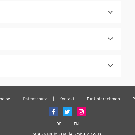
einloggen
registrieren
einloggen
registrieren
einloggen
registrieren
einloggen
Preise
Datenschutz
Kontakt
Für Unternehmen
P
DE
EN
© 2026 Hallo Familie GmbH & Co. KG