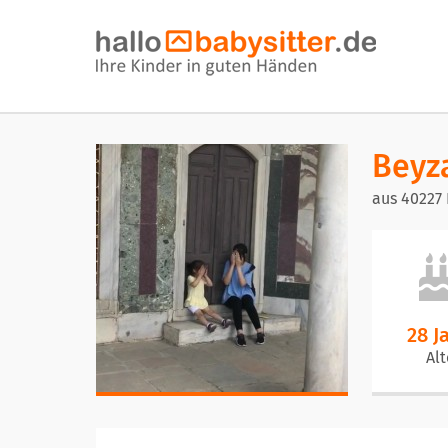
Beyz
aus 40227 
28 J
Alt