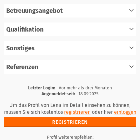
Betreuungsangebot
Qualifikation
registrieren
einloggen
Sonstiges
registrieren
einloggen
Referenzen
registrieren
einloggen
registrieren
Letzter Login:
Vor mehr als drei Monaten
einloggen
Angemeldet seit:
18.09.2025
Um das Profil von Lena im Detail einsehen zu können,
müssen Sie sich kostenlos
registrieren
oder hier
einloggen
REGISTRIEREN
Profil weiterempfehlen: