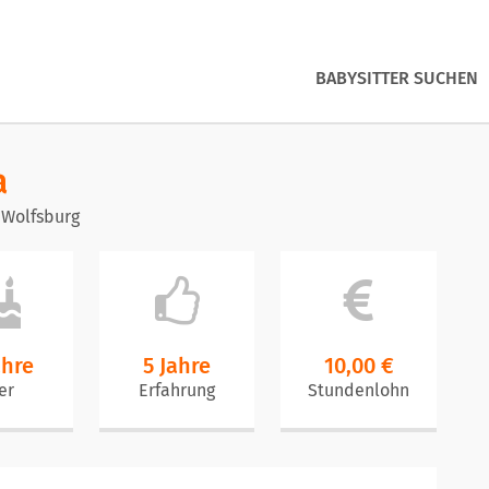
BABYSITTER SUCHEN
a
 Wolfsburg
ahre
5 Jahre
10,00 €
er
Erfahrung
Stundenlohn