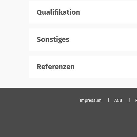
Qualifikation
Sonstiges
Referenzen
Impressum
AGB