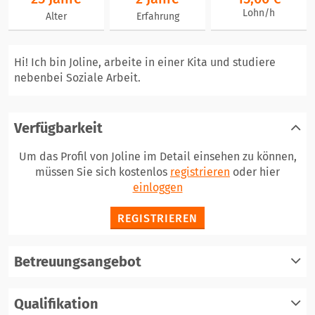
Lohn/h
Alter
Erfahrung
Hi! Ich bin Joline, arbeite in einer Kita und studiere
nebenbei Soziale Arbeit.
Verfügbarkeit
Um das Profil von Joline im Detail einsehen zu können,
müssen Sie sich kostenlos
registrieren
oder hier
einloggen
REGISTRIEREN
Betreuungsangebot
Qualifikation
registrieren