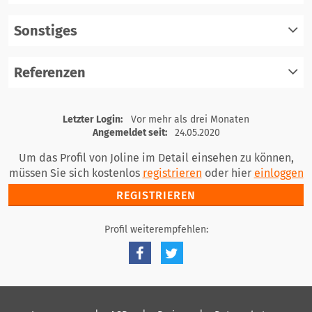
einloggen
Sonstiges
registrieren
einloggen
Referenzen
registrieren
einloggen
registrieren
Letzter Login:
Vor mehr als drei Monaten
einloggen
Angemeldet seit:
24.05.2020
Um das Profil von Joline im Detail einsehen zu können,
müssen Sie sich kostenlos
registrieren
oder hier
einloggen
REGISTRIEREN
Profil weiterempfehlen: