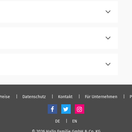
einloggen
registrieren
einloggen
registrieren
einloggen
registrieren
einloggen
Preise
Datenschutz
Kontakt
Für Unternehmen
P
DE
EN
© 2026 Hallo Familie GmbH & Co. KG