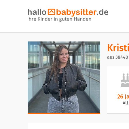
Krist
aus 38440
26 J
Alt