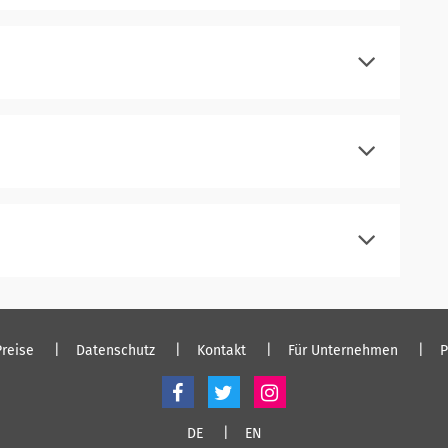
registrieren
einloggen
registrieren
einloggen
registrieren
einloggen
registrieren
einloggen
Preise
Datenschutz
Kontakt
Für Unternehmen
P
DE
EN