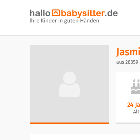
Jasm
aus 28359
24 J
Alt