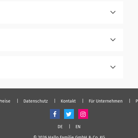
einloggen
registrieren
einloggen
registrieren
einloggen
registrieren
einloggen
Preise
Datenschutz
Kontakt
Für Unternehmen
P
DE
EN
© 2026 Hallo Familie GmbH & Co. KG