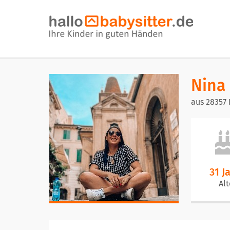
Nina
aus 28357
31 J
Alt