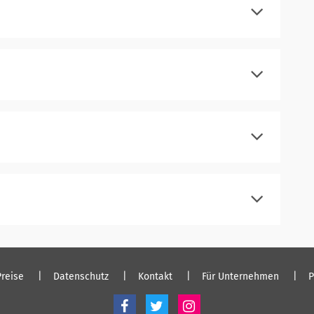
registrieren
einloggen
registrieren
einloggen
registrieren
einloggen
registrieren
einloggen
Preise
Datenschutz
Kontakt
Für Unternehmen
P