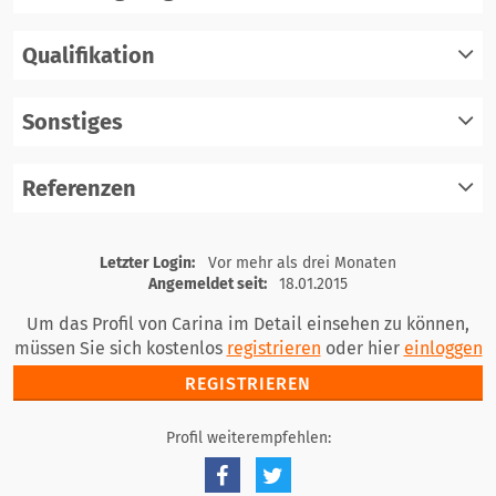
Qualifikation
registrieren
einloggen
Sonstiges
registrieren
einloggen
Referenzen
registrieren
einloggen
registrieren
Letzter Login:
Vor mehr als drei Monaten
einloggen
Angemeldet seit:
18.01.2015
Um das Profil von Carina im Detail einsehen zu können,
müssen Sie sich kostenlos
registrieren
oder hier
einloggen
REGISTRIEREN
Profil weiterempfehlen: