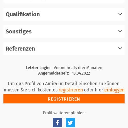
Qualifikation
registrieren
einloggen
Sonstiges
registrieren
einloggen
Referenzen
registrieren
einloggen
registrieren
Letzter Login:
Vor mehr als drei Monaten
einloggen
Angemeldet seit:
13.04.2022
Um das Profil von Amira im Detail einsehen zu können,
müssen Sie sich kostenlos
registrieren
oder hier
einloggen
REGISTRIEREN
Profil weiterempfehlen: