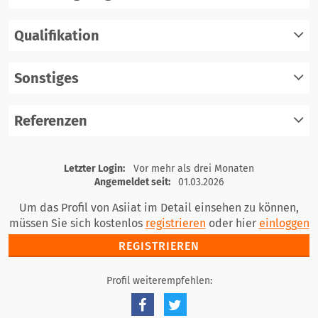
Qualifikation
registrieren
einloggen
Sonstiges
registrieren
einloggen
Referenzen
registrieren
einloggen
registrieren
Letzter Login:
Vor mehr als drei Monaten
einloggen
Angemeldet seit:
01.03.2026
Um das Profil von Asiiat im Detail einsehen zu können,
müssen Sie sich kostenlos
registrieren
oder hier
einloggen
REGISTRIEREN
Profil weiterempfehlen: