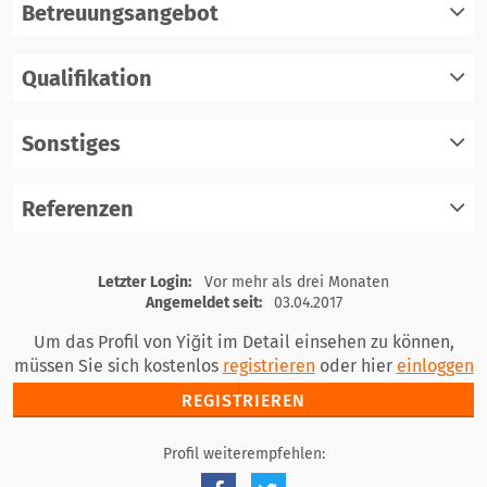
Betreuungsangebot
Qualifikation
registrieren
einloggen
Sonstiges
registrieren
einloggen
Referenzen
registrieren
einloggen
registrieren
Letzter Login:
Vor mehr als drei Monaten
einloggen
Angemeldet seit:
03.04.2017
Um das Profil von Yiğit im Detail einsehen zu können,
müssen Sie sich kostenlos
registrieren
oder hier
einloggen
REGISTRIEREN
Profil weiterempfehlen: