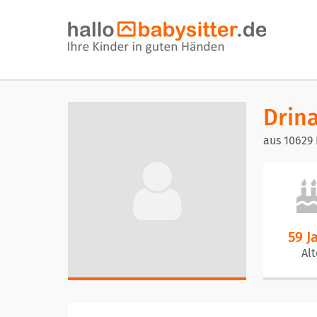
Drin
aus 10629 
59 J
Alt