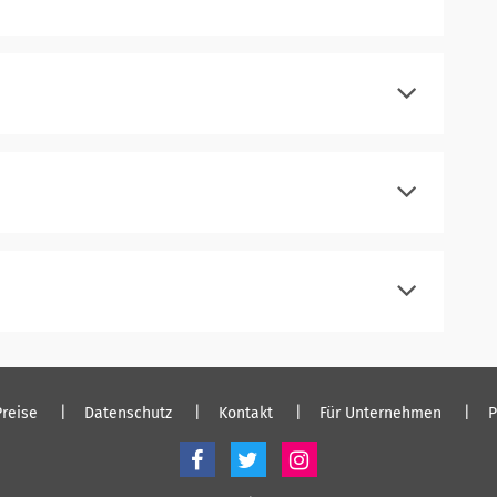
registrieren
einloggen
registrieren
einloggen
registrieren
einloggen
registrieren
einloggen
Preise
Datenschutz
Kontakt
Für Unternehmen
P