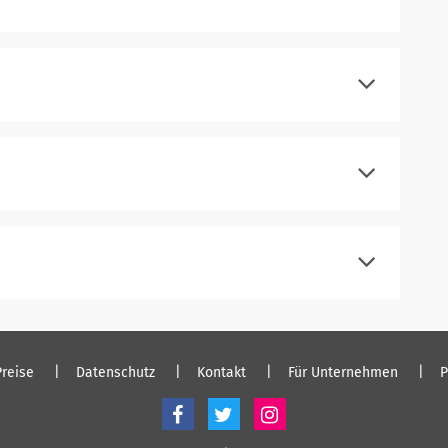
registrieren
einloggen
registrieren
einloggen
registrieren
einloggen
registrieren
einloggen
Preise
Datenschutz
Kontakt
Für Unternehmen
P