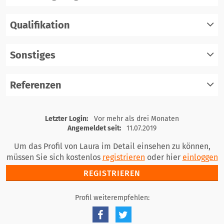
Qualifikation
registrieren
einloggen
Sonstiges
registrieren
einloggen
Referenzen
registrieren
einloggen
registrieren
Letzter Login:
Vor mehr als drei Monaten
einloggen
Angemeldet seit:
11.07.2019
Um das Profil von Laura im Detail einsehen zu können,
müssen Sie sich kostenlos
registrieren
oder hier
einloggen
REGISTRIEREN
Profil weiterempfehlen: