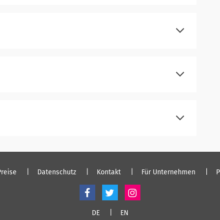
registrieren
einloggen
registrieren
einloggen
registrieren
einloggen
registrieren
einloggen
Preise
Datenschutz
Kontakt
Für Unternehmen
P
DE
EN