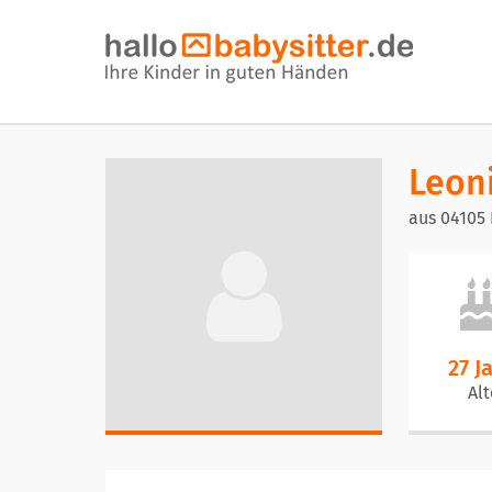
Leon
aus 04105 
27 J
Alt